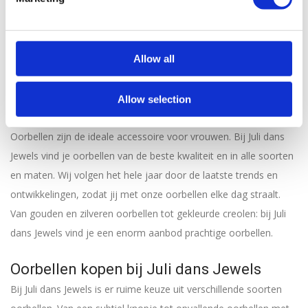
Victoria Round
Victoria Liv Oorbellen
Oorbellen (7 mm)
€
59,95
€
49,95
Allow all
1
2
3
4
5
6
7
Allow selection
Oorbellen zijn de ideale accessoire voor vrouwen. Bij Juli dans
Jewels vind je oorbellen van de beste kwaliteit en in alle soorten
en maten. Wij volgen het hele jaar door de laatste trends en
ontwikkelingen, zodat jij met onze oorbellen elke dag straalt.
Van gouden en zilveren oorbellen tot gekleurde creolen: bij Juli
dans Jewels vind je een enorm aanbod prachtige oorbellen.
Oorbellen kopen bij Juli dans Jewels
Bij Juli dans Jewels is er ruime keuze uit verschillende soorten